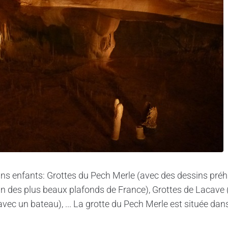
s enfants: Grottes du Pech Merle (avec des dessins préhi
n des plus beaux plafonds de France), Grottes de Lacave (
avec un bateau), ... La grotte du Pech Merle est située da