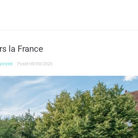
rs la France
orized
Posté
09/09/2020